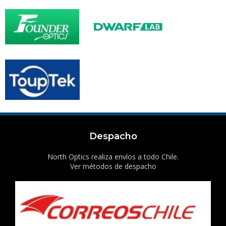
Despacho
North Optics realiza envíos a todo Chile.
Ver métodos de despacho