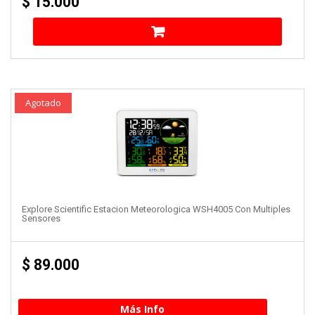
$
15.000
Agotado
Explore Scientific Estacion Meteorologica WSH4005 Con Multiples
Sensores
$
89.000
Más Info