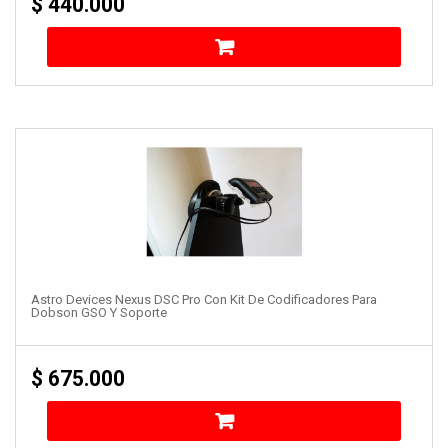
$
440.000
Astro Devices Nexus DSC Pro Con Kit De Codificadores Para
Dobson GSO Y Soporte
$
675.000