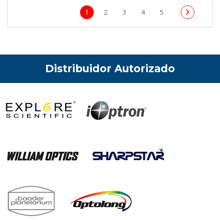
1
2
3
4
5
Distribuidor Autorizado