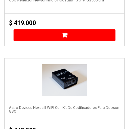
GSO Reflector Newtoniano 6 Pulgadas F5 OTA GS500-CRF
$
419.000
Astro Devices Nexus II WIFI Con Kit De Codificadores Para Dobson
GSO