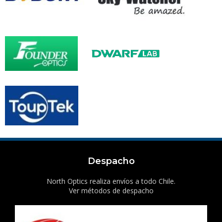
Despacho
North Optics realiza envíos a todo Chile.
Ver métodos de despacho