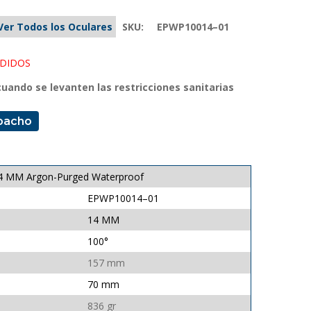
Ver Todos los Oculares
SKU:
EPWP10014–01
NDIDOS
uando se levanten las restricciones sanitarias
pacho
° 14 MM Argon-Purged Waterproof
EPWP10014–01
14 MM
100°
157 mm
70 mm
836 gr