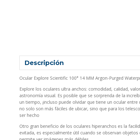
Descripción
Ocular Explore Scientific 100° 14 MM Argon-Purged Waterp
Explore los oculares ultra anchos: comodidad, calidad, valo
astronomía visual. Es posible que se sorprenda de la increí
un tiempo, ¡incluso puede olvidar que tiene un ocular entre
no solo son más fáciles de ubicar, sino que para los tele
ser hecho
Otro gran beneficio de los oculares hiperanchos es la facili
evitada, es especialmente útil cuando se observan objetos dé
permite ver imágenes más débiles.