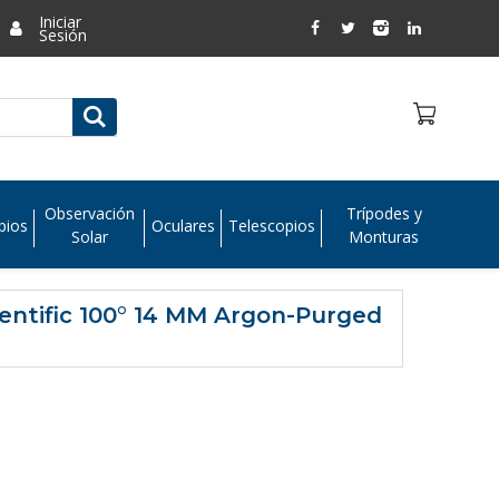
Iniciar
Sesión
Observación
Trípodes y
pios
Oculares
Telescopios
Solar
Monturas
ientific 100° 14 MM Argon-Purged