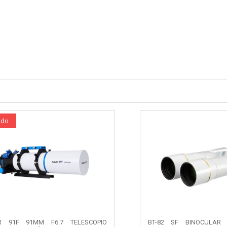
ado
R 91F 91MM F6.7 TELESCOPIO
BT-82 SF BINOCULAR