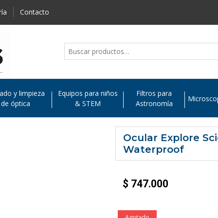
ría
Contacto
ado y limpieza
Equipos para niños
Filtros para
Microsco
de óptica
& STEM
Astronomía
Ocular Explore Sc
Waterproof
$
747.000
Agotado