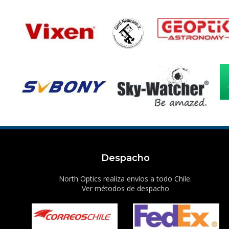
Despacho
North Optics realiza envíos a todo Chile.
Ver métodos de despacho