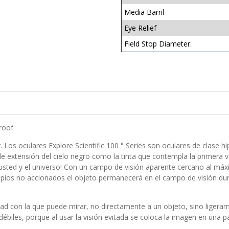
Media Barril
Eye Relief
Field Stop Diameter:
roof
r. Los oculares Explore Scientific 100 ° Series son oculares de clase
ble extensión del cielo negro como la tinta que contempla la primera v
 usted y el universo! Con un campo de visión aparente cercano al máx
scopios no accionados el objeto permanecerá en el campo de visión du
dad con la que puede mirar, no directamente a un objeto, sino ligeram
biles, porque al usar la visión evitada se coloca la imagen en una pa