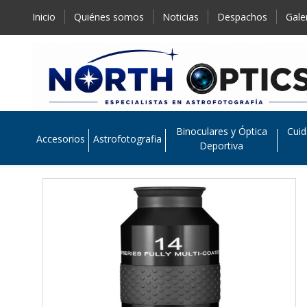
Inicio
Quiénes somos
Noticias
Despachos
Gale
Binoculares y Óptica
Cuid
Accesorios
Astrofotografia
Deportiva