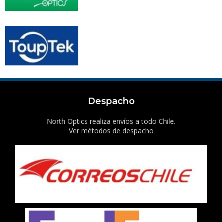
Despacho
North Optics realiza envíos a todo Chile.
Ver métodos de despacho