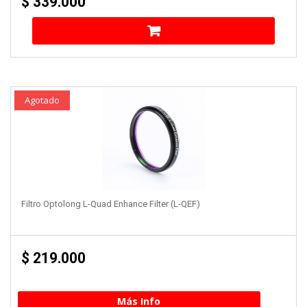
$
339.000
Agotado
Filtro Optolong L-Quad Enhance Filter (L-QEF)
$
219.000
Más Info