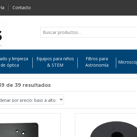
ría
Contacto
ado y limpieza
Equipos para niños
Filtros para
Microsco
de óptica
& STEM
Astronomía
9 de 39 resultados