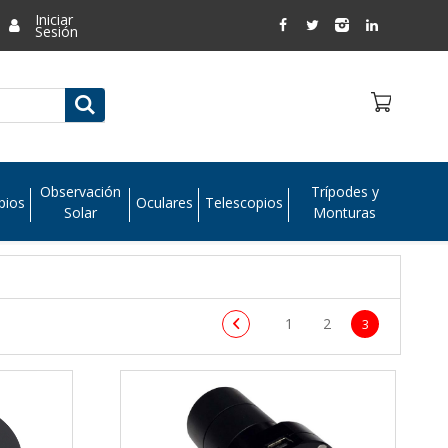
Iniciar
Sesión
Observación
Trípodes y
pios
Oculares
Telescopios
Solar
Monturas
1
2
3