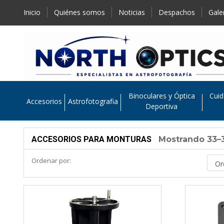
Inicio
Quiénes somos
Noticias
Despachos
Gale
Binoculares y Óptica
Cuid
Accesorios
Astrofotografia
Deportiva
ACCESORIOS PARA MONTURAS
Mostrando 33–3
Ordenar por: