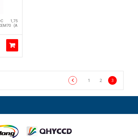
OC 1,75
CEM70 (A
1
2
3