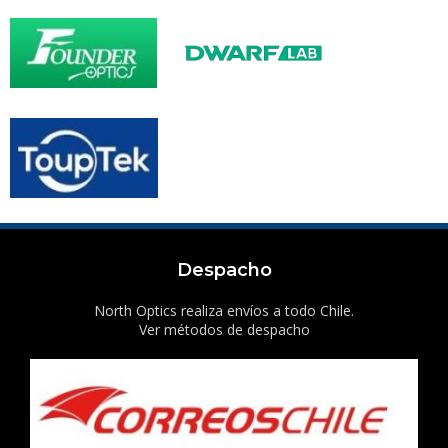
Despacho
North Optics realiza envíos a todo Chile.
Ver métodos de despacho