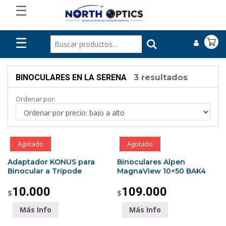
☰
☰
BINOCULARES EN LA SERENA
3 resultados
Ordenar por:
Agotado
Agotado
Adaptador KONUS para
Binoculares Alpen
Binocular a Tripode
MagnaView 10×50 BAK4
10.000
109.000
$
$
Más Info
Más Info