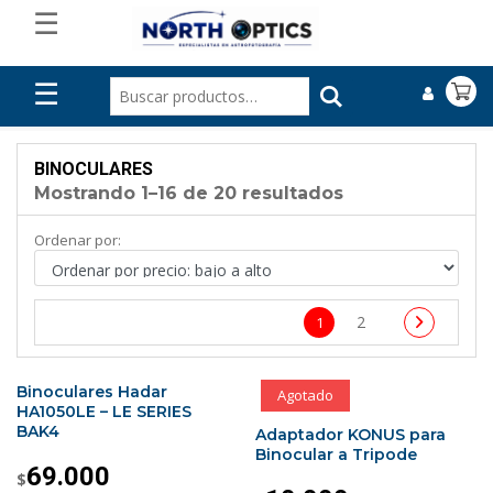
☰
☰
BINOCULARES
Mostrando 1–16 de 20 resultados
Ordenar por:
2
1
Binoculares Hadar
Agotado
HA1050LE – LE SERIES
BAK4
Adaptador KONUS para
Binocular a Tripode
69.000
$