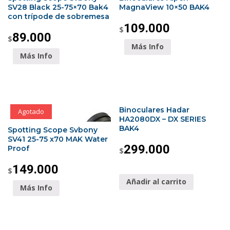
SV28 Black 25-75×70 Bak4
MagnaView 10×50 BAK4
con trípode de sobremesa
109.000
$
89.000
$
Más Info
Más Info
Binoculares Hadar
Agotado
HA2080DX – DX SERIES
BAK4
Spotting Scope Svbony
SV41 25-75 x70 MAK Water
299.000
Proof
$
149.000
$
Añadir al carrito
Más Info