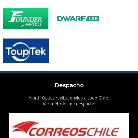
Despacho
North Optics realiza envíos a todo Chile.
Ver métodos de despacho