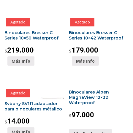
Agotado
Agotado
Binoculares Bresser C-
Binoculares Bresser C-
Series 10×50 Waterproof
Series 10×42 Waterproof
219.000
179.000
$
$
Más Info
Más Info
Binoculares Alpen
Agotado
MagnaView 12×32
Waterproof
Svbony SV111 adaptador
para binoculares métalico
97.000
$
14.000
$
Más Info