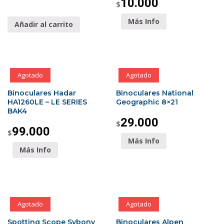
10.000
$
Más Info
Añadir al carrito
Agotado
Agotado
Binoculares Hadar
Binoculares National
HA1260LE – LE SERIES
Geographic 8×21
BAK4
29.000
$
99.000
$
Más Info
Más Info
Agotado
Agotado
Spotting Scope Svbony
Binoculares Alpen