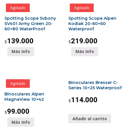
Agotado
Agotado
Spotting Scope Svbony
Spotting Scope Alpen
SV401 Army Green 20-
Kodiak 20-60×60
60×80 WaterProof
Waterproof
139.000
219.000
$
$
Más Info
Más Info
Binoculares Bresser C-
Agotado
Series 10×25 Waterproof
Binoculares Alpen
114.000
MagnaView 10×42
$
99.000
$
Añadir al carrito
Más Info