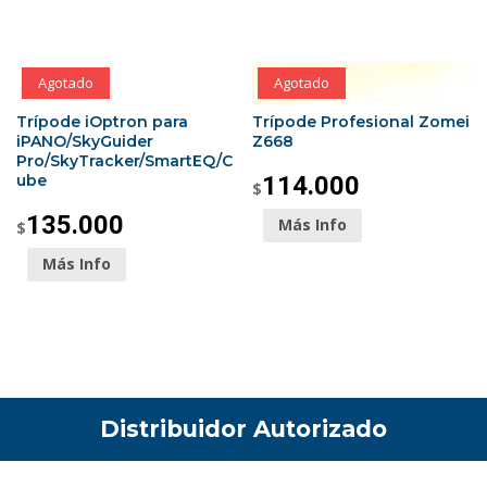
Agotado
Agotado
Trípode iOptron para
Trípode Profesional Zomei
iPANO/SkyGuider
Z668
Pro/SkyTracker/SmartEQ/C
ube
114.000
$
135.000
Más Info
$
Más Info
Distribuidor Autorizado