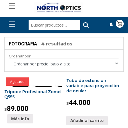
☰
☰
FOTOGRAFIA
4 resultados
Ordenar por:
Tubo de extensión
Agotado
variable para proyección
de ocular
Trípode Profesional Zomei
Q555
44.000
$
89.000
$
Más Info
Añadir al carrito