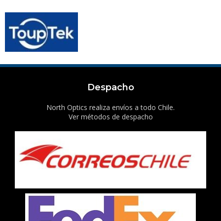
Despacho
North Optics realiza envíos a todo Chile.
Ver métodos de despacho