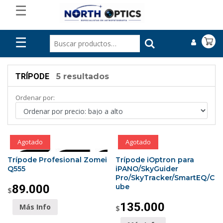
☰
☰
TRÍPODE
5 resultados
Ordenar por:
Agotado
Agotado
Trípode Profesional Zomei
Trípode iOptron para
Q555
iPANO/SkyGuider
Pro/SkyTracker/SmartEQ/C
89.000
ube
$
135.000
Más Info
$