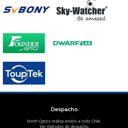
Despacho
North Optics realiza envíos a todo Chile.
Ver métodos de despacho