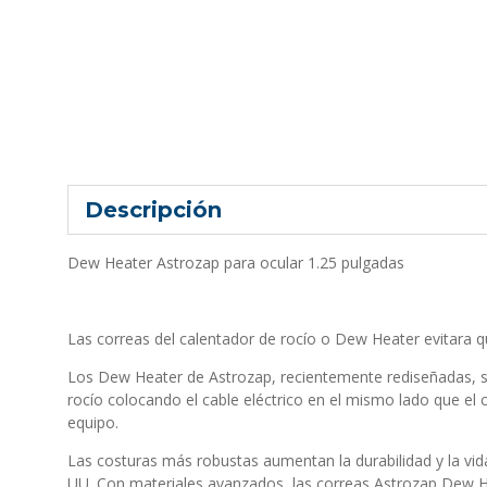
Descripción
Dew Heater Astrozap para ocular 1.25 pulgadas
Las correas del calentador de rocío o Dew Heater evitara q
Los Dew Heater de Astrozap, recientemente rediseñadas, so
rocío colocando el cable eléctrico en el mismo lado que el c
equipo.
Las costuras más robustas aumentan la durabilidad y la vid
UU. Con materiales avanzados, las correas Astrozap Dew He