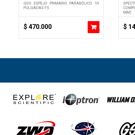
GSO ESPEJO PRIMARIO PARABÓLICO 10
SPECT
PULGADAS F5
COMPL
MM)
$
470.000
$
14