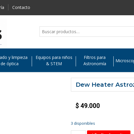
ría
Contacto
ado y limpieza
Equipos para niños
Filtros para
Microsco
de óptica
& STEM
Astronomía
Dew Heater Astroz
$
49.000
3 disponibles