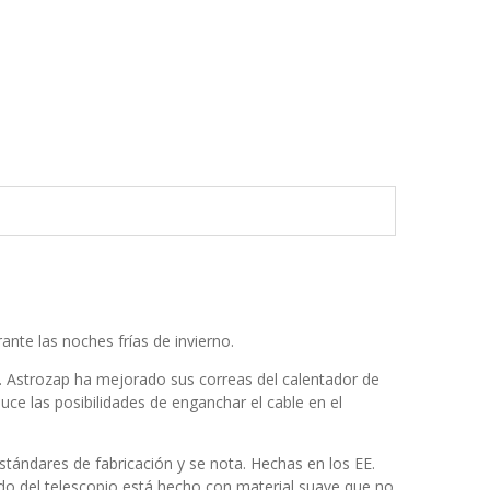
nte las noches frías de invierno.
o. Astrozap ha mejorado sus correas del calentador de
duce las posibilidades de enganchar el cable en el
stándares de fabricación y se nota. Hechas en los EE.
do del telescopio está hecho con material suave que no