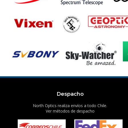
Despacho
North Optics realiza envíos a todo Chile.
Ver métodos de despacho