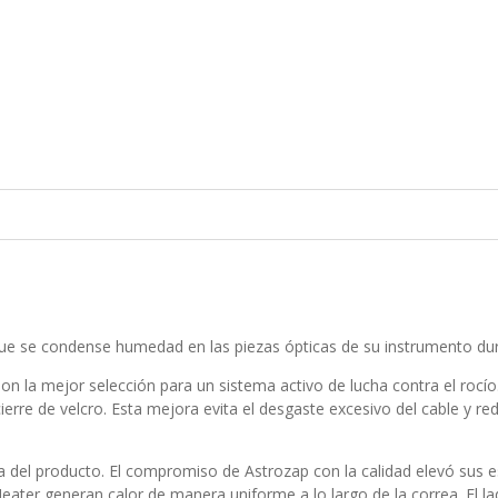
ue se condense humedad en las piezas ópticas de su instrumento dura
n la mejor selección para un sistema activo de lucha contra el rocí
ierre de velcro. Esta mejora evita el desgaste excesivo del cable y re
a del producto. El compromiso de Astrozap con la calidad elevó sus e
ater generan calor de manera uniforme a lo largo de la correa. El la