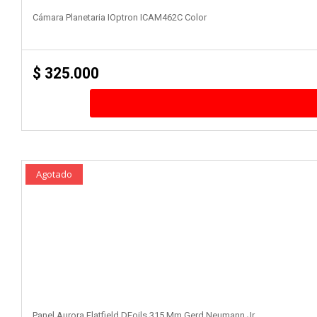
Cámara Planetaria IOptron ICAM462C Color
$
325.000
Agotado
Panel Aurora Flatfield DFoils 315 Mm Gerd Neumann Jr.