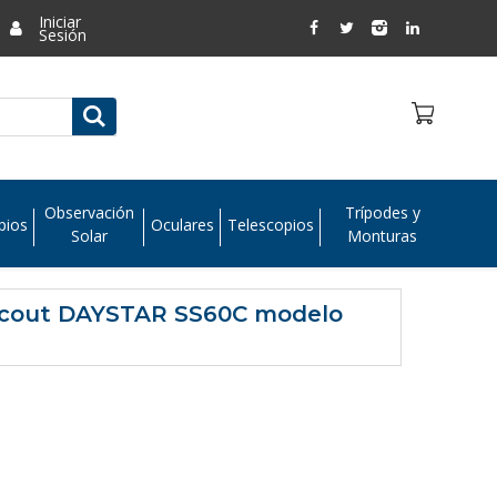
Iniciar
Sesión
Observación
Trípodes y
pios
Oculares
Telescopios
Solar
Monturas
 Scout DAYSTAR SS60C modelo