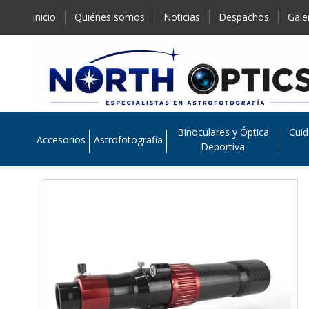
Inicio
Quiénes somos
Noticias
Despachos
Gale
Binoculares y Óptica
Cuid
Accesorios
Astrofotografia
Deportiva