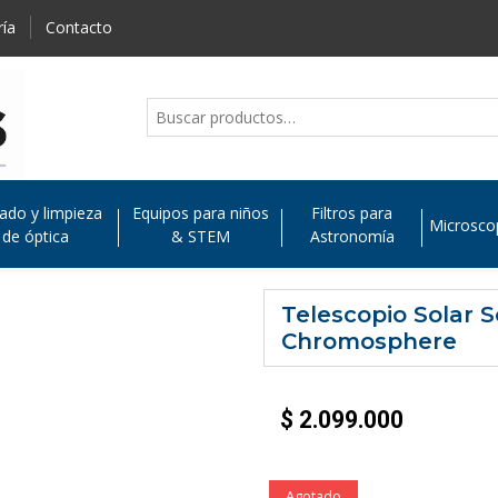
ría
Contacto
ado y limpieza
Equipos para niños
Filtros para
Microsco
de óptica
& STEM
Astronomía
Telescopio Solar
Chromosphere
$
2.099.000
Agotado