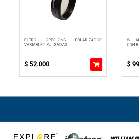
FILTRO OPTOLONG POLARIZADOR
WILL
VARIABLE 2 PULGADAS
CON B
$
52.000
$
99