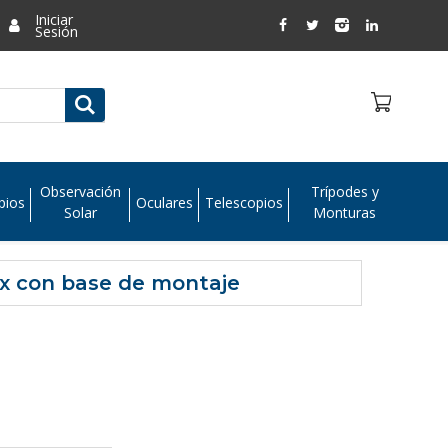
Iniciar
Sesión
Observación
Trípodes y
pios
Oculares
Telescopios
Solar
Monturas
lex con base de montaje