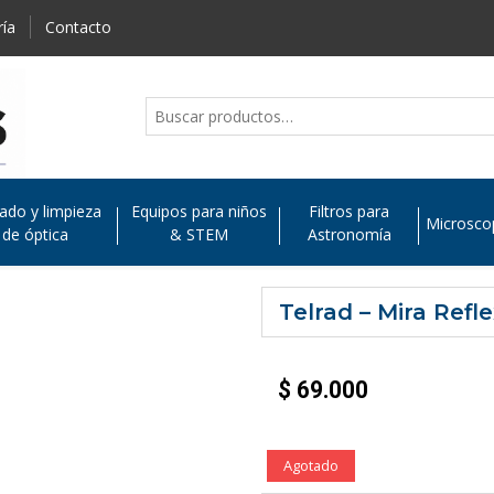
ría
Contacto
ado y limpieza
Equipos para niños
Filtros para
Microsco
de óptica
& STEM
Astronomía
Telrad – Mira Ref
$
69.000
Agotado