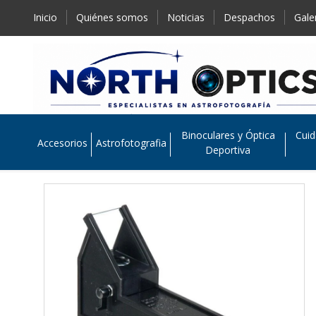
Inicio
Quiénes somos
Noticias
Despachos
Gale
Binoculares y Óptica
Cuid
Accesorios
Astrofotografia
Deportiva