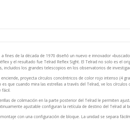
n a fines de la década de 1970 diseñó un nuevo e innovador «buscador
lex y el resultado fue Telrad Reflex Sight. El Telrad no solo es el ori
, incluidos los grandes telescopios en los observatorios de investiga
e enciende, proyecta círculos concéntricos de color rojo intenso (4 g
o es que cuando mira las estrellas a través del Telrad, ve los círculo
fácil.
illas de colimación en la parte posterior del Telrad le permiten ajusta
ntinuamente ajustable configuran la retícula de destino del Telrad al b
e montaje con una configuración de bloque. La unidad se separa fáci