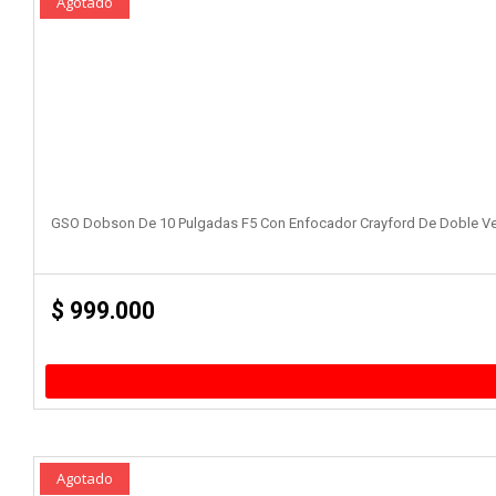
Agotado
GSO Dobson De 10 Pulgadas F5 Con Enfocador Crayford De Doble V
$
999.000
Agotado