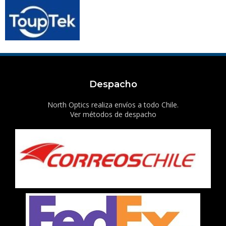
Despacho
North Optics realiza envíos a todo Chile.
Ver métodos de despacho