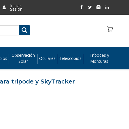
Iniciar
Sesión
Observación
Trípodes y
pios
Oculares
Telescopios
Solar
Monturas
ara tripode y SkyTracker