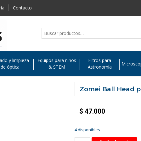
ría
Contacto
ado y limpieza
Equipos para niños
Filtros para
Microsco
de óptica
& STEM
Astronomía
Zomei Ball Head p
$
47.000
4 disponibles