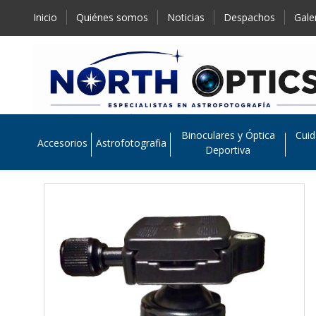
Inicio
Quiénes somos
Noticias
Despachos
Gale
Binoculares y Óptica
Cuid
Accesorios
Astrofotografia
Deportiva