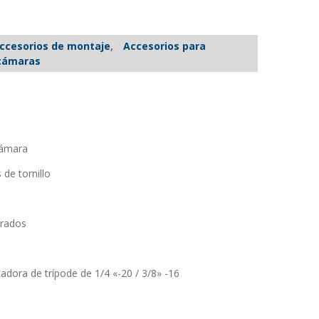
ccesorios de montaje
,
Accesorios para
cámaras
cámara
de tornillo
grados
adora de trípode de 1/4 «-20 / 3/8» -16