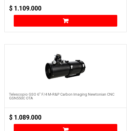
$
1.109.000
Telescopio GSO 6″ F/4 M-R&P Carbon Imaging Newtonian CNC
GSN550C OTA
$
1.089.000