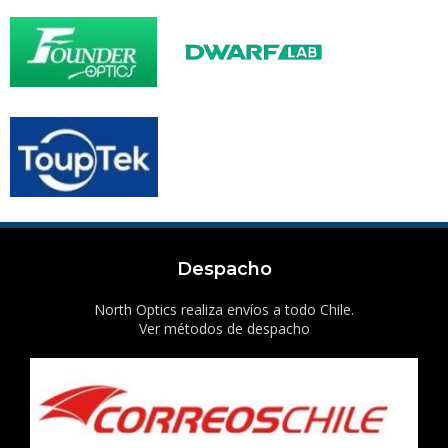
Despacho
North Optics realiza envíos a todo Chile.
Ver métodos de despacho