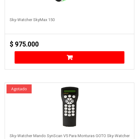
Sky-Watcher SkyMax 150
$
975.000
Agotado
Sky-Watcher Mando SynScan V5 Para Monturas GOTO Sky-Watcher