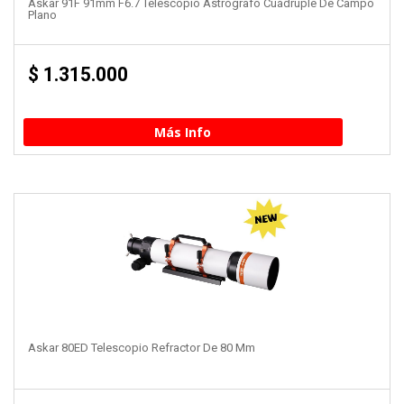
Askar 91F 91mm F6.7 Telescopio Astrógrafo Cuádruple De Campo
Plano
$
1.315.000
Más Info
Askar 80ED Telescopio Refractor De 80 Mm