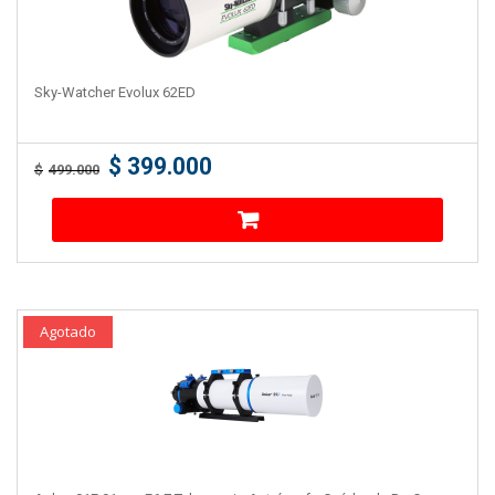
Sky-Watcher Evolux 62ED
$
399.000
$
499.000
Agotado