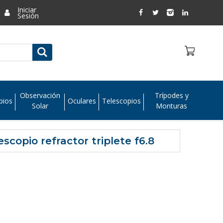
Iniciar
Sesión
Observación
Trípodes y
pios
Oculares
Telescopios
Solar
Monturas
scopio refractor triplete f6.8