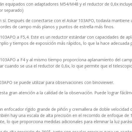
 están equipados con adaptadores M54/M48 y el reductor de 0,6x inclu
or separado)
en sí. Después de conectarse con el Askar 103APO, todavía mantiene un
bordes de campo más planos y puntos de estrella más finos.
kar 103APO a F5,4. Este es un reductor estándar con capacidades de 
plio y tiempos de exposición más rápidos, lo que la hace adecuada 
skar 103APO a F4 y al mismo tiempo proporciona aplanamiento del ca
r cuando se usa el reductor de 0,6x, lo que permite que el telescopio
103APO se puede utilizar para observaciones con binoviewer.
sta gran atención a la calidad de la observación. Puede lograr fáci
 enfocador rígido grande de piñón y cremallera de doble velocidad d
én hay una escala de alta precisión en el recorrido de enfoque de 
te, lo que proporciona medidas adicionales para eliminar la luz parási
 de alta precisión de 360°, junto con escalas precisas para un ajust