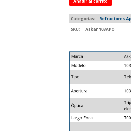
Añadir al carrito
Categorías:
Refractores A
SKU:
Askar 103APO
Marca
Ask
Modelo
10
Tipo
Tel
Apertura
10
Tri
Óptica
ele
Largo Focal
70