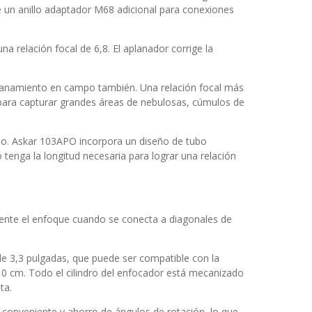
ye un anillo adaptador M68 adicional para conexiones
a relación focal de 6,8. El aplanador corrige la
aplanamiento en campo también. Una relación focal más
para capturar grandes áreas de nebulosas, cúmulos de
mpo. Askar 103APO incorpora un diseño de tubo
 tenga la longitud necesaria para lograr una relación
lmente el enfoque cuando se conecta a diagonales de
e 3,3 pulgadas, que puede ser compatible con la
10 cm. Todo el cilindro del enfocador está mecanizado
ta.
e conveniente y ahorro de ángulos de rotación, lo que