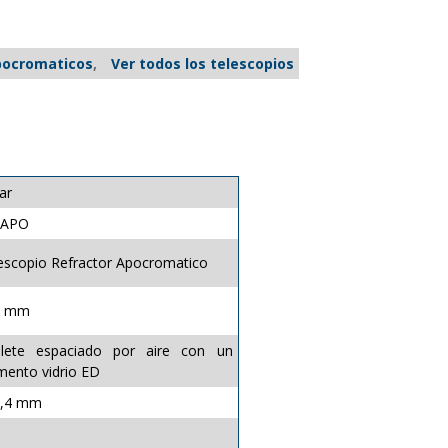
pocromaticos
,
Ver todos los telescopios
ar
3APO
escopio Refractor Apocromatico
3 mm
plete espaciado por aire con un
mento vidrio ED
0,4 mm