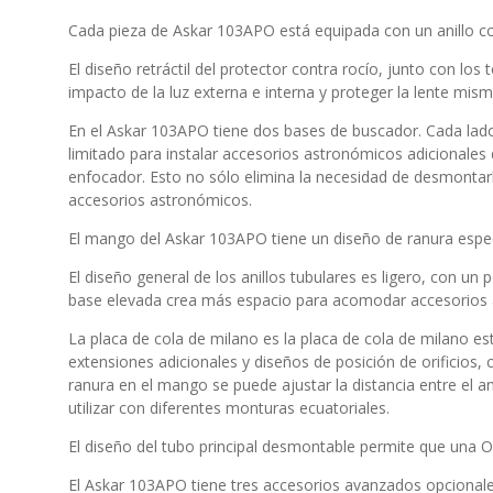
Cada pieza de Askar 103APO está equipada con un anillo co
El diseño retráctil del protector contra rocío, junto con lo
impacto de la luz externa e interna y proteger la lente mism
En el Askar 103APO tiene dos bases de buscador. Cada lad
limitado para instalar accesorios astronómicos adicionale
enfocador. Esto no sólo elimina la necesidad de desmontar
accesorios astronómicos.
El mango del Askar 103APO tiene un diseño de ranura especi
El diseño general de los anillos tubulares es ligero, con un 
base elevada crea más espacio para acomodar accesorios as
La placa de cola de milano es la placa de cola de milano 
extensiones adicionales y diseños de posición de orificios,
ranura en el mango se puede ajustar la distancia entre el 
utilizar con diferentes monturas ecuatoriales.
El diseño del tubo principal desmontable permite que una O
El Askar 103APO tiene tres accesorios avanzados opcionales: