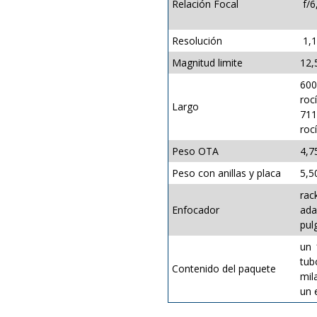
Relación Focal
f/6
Resolución
1,1
Magnitud limite
12,
600
roc
Largo
711
roc
Peso OTA
4,7
Peso con anillas y placa
5,5
rac
Enfocador
ad
pul
un 
tub
Contenido del paquete
mil
un 