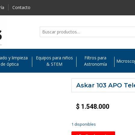
ría
Contacto
ado y limpieza
Equipos para niños
Filtros para
Microsco
de óptica
& STEM
Astronomía
Askar 103 APO Tele
$
1.548.000
1 disponibles