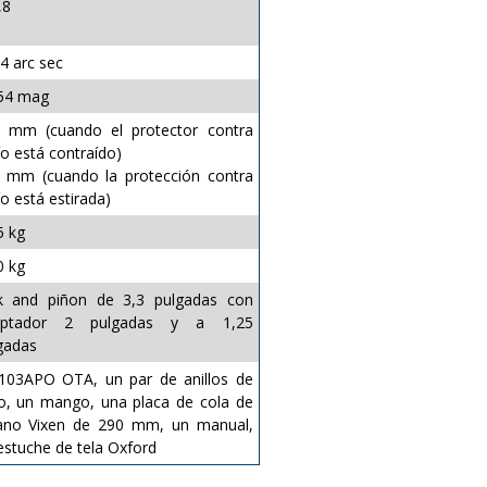
,8
4 arc sec
54 mag
 mm (cuando el protector contra
ío está contraído)
 mm (cuando la protección contra
ío está estirada)
5 kg
0 kg
k and piñon de 3,3 pulgadas con
aptador 2 pulgadas y a 1,25
gadas
103APO OTA, un par de anillos de
o, un mango, una placa de cola de
ano Vixen de 290 mm, un manual,
estuche de tela Oxford