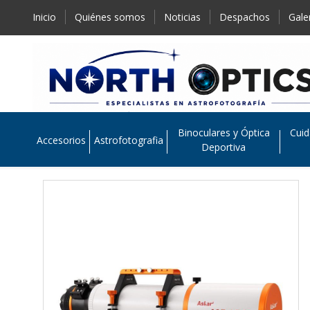
Inicio
Quiénes somos
Noticias
Despachos
Gale
Binoculares y Óptica
Cuid
Accesorios
Astrofotografia
Deportiva