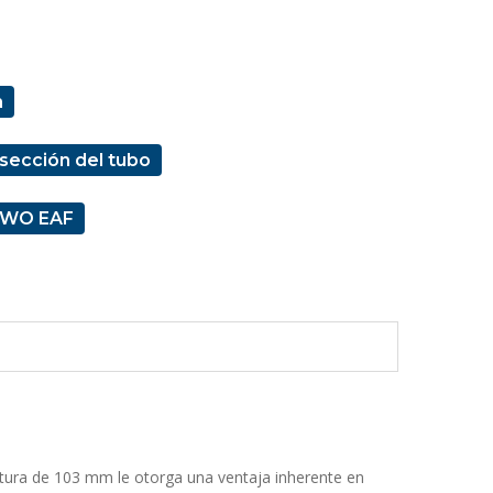
n
sección del tubo
 ZWO EAF
ertura de 103 mm le otorga una ventaja inherente en