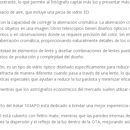
contraste, lo que permite al fotógrafo captar más luz y presentar más 
cio de aire, que incluye una pieza de vidrio ED.
con la capacidad de corregir la aberración cromática. La aberración
os objetos en una imagen. Otros telescopios tienen diseños ópticos r
tos o en observaciones donde se requiere precisión del color. Sin 
 aberración cromática, proporcionando naturalmente detalles de los ob
antidad de elementos de lente y diseñar combinaciones de lentes pued
stos de producción y complejidad del diseño.
ón, es un tipo de vidrio óptico diseñado específicamente para reducir
refracta de manera diferente cuando pasa a través de una lente, lo 
pticas especiales que ayudan a reducir la luz parásita y minimizar efi
mientras que los astrógrafos económicos del mercado suelen utilizar d
o del Askar 103APO está dedicado a brindar una mejor experiencia de
O está cubierto con fieltro mate, mientras que las paredes internas de
 la dispersión y el reflejo de la luz dentro de la OTA, mejorando así el