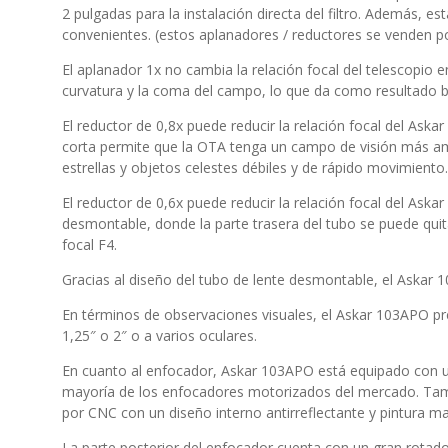
2 pulgadas para la instalación directa del filtro. Además,
convenientes. (estos aplanadores / reductores se venden p
El aplanador 1x no cambia la relación focal del telescopio 
curvatura y la coma del campo, lo que da como resultado 
El reductor de 0,8x puede reducir la relación focal del As
corta permite que la OTA tenga un campo de visión más am
estrellas y objetos celestes débiles y de rápido movimiento.
El reductor de 0,6x puede reducir la relación focal del A
desmontable, donde la parte trasera del tubo se puede quita
focal F4.
Gracias al diseño del tubo de lente desmontable, el Askar 
En términos de observaciones visuales, el Askar 103APO pre
1,25″ o 2″ o a varios oculares.
En cuanto al enfocador, Askar 103APO está equipado con un
mayoría de los enfocadores motorizados del mercado. Tambi
por CNC con un diseño interno antirreflectante y pintura ma
La parte posterior del enfocador cuenta con un gran rotador