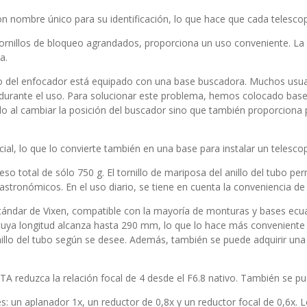
n nombre único para su identificación, lo que hace que cada telescop
s tornillos de bloqueo agrandados, proporciona un uso conveniente. La 
a.
o del enfocador está equipado con una base buscadora. Muchos usua
s durante el uso. Para solucionar este problema, hemos colocado ba
lo al cambiar la posición del buscador sino que también proporciona 
al, lo que lo convierte también en una base para instalar un telescop
peso total de sólo 750 g. El tornillo de mariposa del anillo del tubo p
tronómicos. En el uso diario, se tiene en cuenta la conveniencia de
estándar de Vixen, compatible con la mayoría de monturas y bases ec
 cuya longitud alcanza hasta 290 mm, lo que lo hace más conveniente p
anillo del tubo según se desee. Además, también se puede adquirir u
TA reduzca la relación focal de 4 desde el F6.8 nativo. También se pu
 un aplanador 1x, un reductor de 0,8x y un reductor focal de 0,6x. Lo