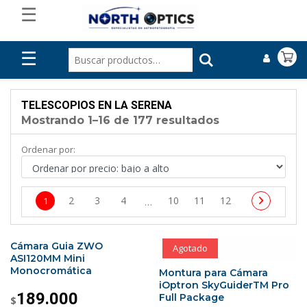
☰
☰
TELESCOPIOS EN LA SERENA
Mostrando 1–16 de 177 resultados
Ordenar por:
2
3
4
10
11
12
1
…
Cámara Guia ZWO
Agotado
ASI120MM Mini
Monocromática
Montura para Cámara
iOptron SkyGuiderTM Pro
189.000
Full Package
$