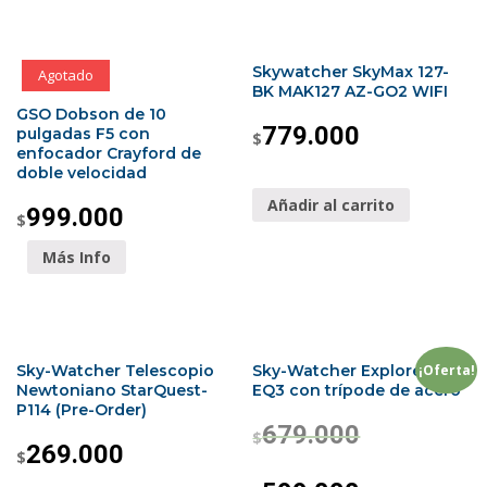
Skywatcher SkyMax 127-
Agotado
BK MAK127 AZ-GO2 WIFI
GSO Dobson de 10
779.000
pulgadas F5 con
$
enfocador Crayford de
doble velocidad
Añadir al carrito
999.000
$
Más Info
¡Oferta!
Sky-Watcher Telescopio
Sky-Watcher Explorer 150P
Newtoniano StarQuest-
EQ3 con trípode de acero
P114 (Pre-Order)
679.000
$
269.000
$