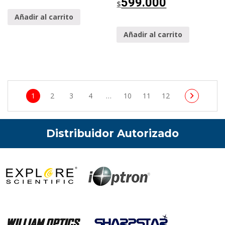
599.000
$
Añadir al carrito
Añadir al carrito
1
2
3
4
…
10
11
12
Distribuidor Autorizado