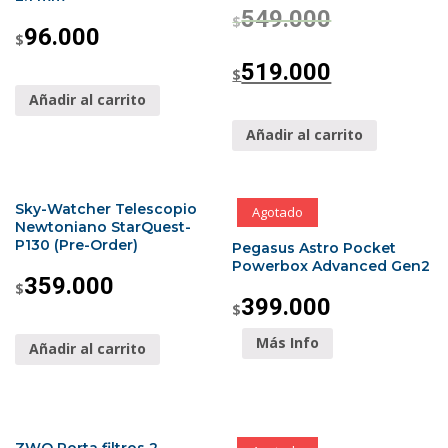
549.000
$
96.000
$
519.000
$
Añadir al carrito
Añadir al carrito
Sky-Watcher Telescopio
Agotado
Newtoniano StarQuest-
P130 (Pre-Order)
Pegasus Astro Pocket
Powerbox Advanced Gen2
359.000
$
399.000
$
Más Info
Añadir al carrito
ZWO Porta filtros 2