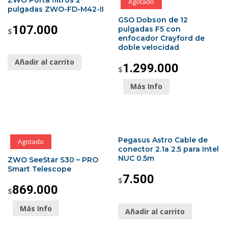
Agotado
pulgadas ZWO-FD-M42-II
GSO Dobson de 12
107.000
pulgadas F5 con
$
enfocador Crayford de
doble velocidad
Añadir al carrito
1.299.000
$
Más Info
Pegasus Astro Cable de
Agotado
conector 2.1a 2.5 para Intel
NUC 0.5m
ZWO SeeStar S30 – PRO
Smart Telescope
7.500
$
869.000
$
Más Info
Añadir al carrito