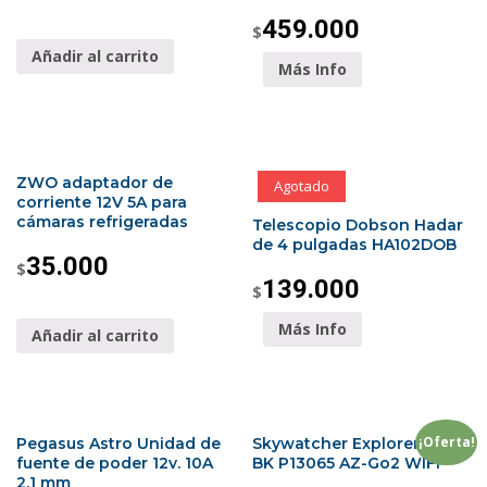
459.000
$
Añadir al carrito
Más Info
ZWO adaptador de
Agotado
corriente 12V 5A para
cámaras refrigeradas
Telescopio Dobson Hadar
de 4 pulgadas HA102DOB
35.000
$
139.000
$
Más Info
Añadir al carrito
¡Oferta!
Pegasus Astro Unidad de
Skywatcher Explorer-130P
fuente de poder 12v. 10A
BK P13065 AZ-Go2 WIFI
2.1 mm