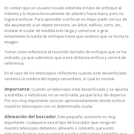
Es común que un usuario novato extienda el tubo de enfoque al
máximo y lo mueva bruscamente de adentro hacia fuera, pero no
logrará enfocar. Para aprender a enfocar es mejor partir con luz de
día apuntando a un objeto terrestre, un árbol, edificio, cerro, etc.,
instalar el ocular de medida más larga y comenzar a girar
lentamente la rueda de enfoque hasta que veamos que se forma la
imagen.
Tomar como referencia el recorrido del tubo de enfoque que se ha
estirado, ya que sabremos que a esa distancia enfoca y servirá de
referencia.
En el caso de los telescopios reflectores cuando este desenfocado
veremos la sombra del espejo secundario, lo cual es normal.
Importante:
Cuando un telescopio esta desenfocado y se apunta
a estrellas o nebulosas no se verá nada, ya que la luz de dispersa.
Por eso muy importante conocer aproximadamente donde enfoca
nuestros telescopios con un determinado ocular.
Alineación del buscador
. Este pequeño accesorio es muy
importante. Cualquiera sea el tipo de buscador que venga en
nuestro telescopio debemos alinearlo o colimarlo, para esto
debemos fijarnos que nuestro buscador óptico tiene 3 tornillos que