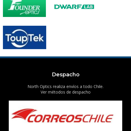
Despacho
North Optics realiza envíos a todo Chile.
Ver métodos de despacho