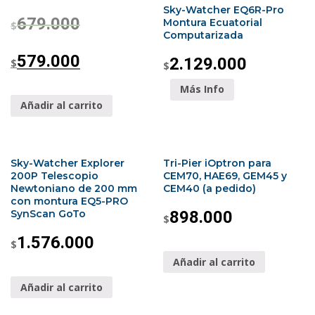
Sky-Watcher EQ6R-Pro
679.000
Montura Ecuatorial
$
Computarizada
579.000
2.129.000
$
$
Más Info
Añadir al carrito
Sky-Watcher Explorer
Tri-Pier iOptron para
200P Telescopio
CEM70, HAE69, GEM45 y
Newtoniano de 200 mm
CEM40 (a pedido)
con montura EQ5-PRO
SynScan GoTo
898.000
$
1.576.000
$
Añadir al carrito
Añadir al carrito