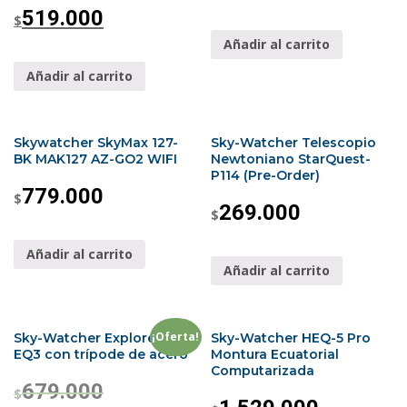
519.000
$
Añadir al carrito
Añadir al carrito
Skywatcher SkyMax 127-
Sky-Watcher Telescopio
BK MAK127 AZ-GO2 WIFI
Newtoniano StarQuest-
P114 (Pre-Order)
779.000
$
269.000
$
Añadir al carrito
Añadir al carrito
¡Oferta!
Sky-Watcher Explorer 150P
Sky-Watcher HEQ-5 Pro
EQ3 con trípode de acero
Montura Ecuatorial
Computarizada
679.000
$