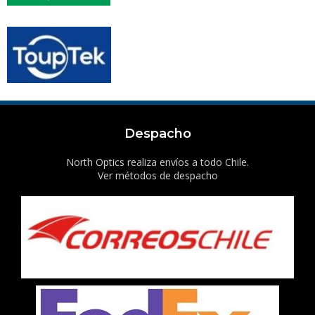
Despacho
North Optics realiza envíos a todo Chile.
Ver métodos de despacho