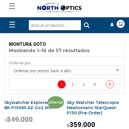
☰
☰
MONTURA GOTO
Mostrando 1–16 de 57 resultados
Ordenar por:
2
3
4
1
¡Oferta!
Skywatcher Explorer-130P
Sky-Watcher Telescopio
BK P13065 AZ-Go2 WIFI
Newtoniano StarQuest-
P130 (Pre-Order)
549.000
$
359.000
$