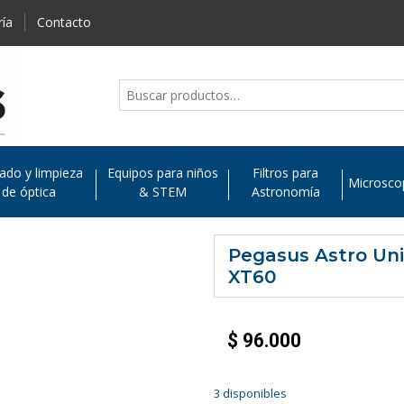
ría
Contacto
ado y limpieza
Equipos para niños
Filtros para
Microsco
de óptica
& STEM
Astronomía
Pegasus Astro Uni
XT60
$
96.000
3 disponibles