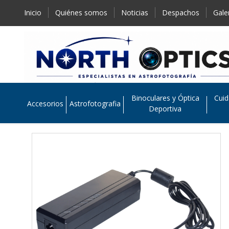
Inicio
Quiénes somos
Noticias
Despachos
Gale
Binoculares y Óptica
Cuid
Accesorios
Astrofotografia
Deportiva