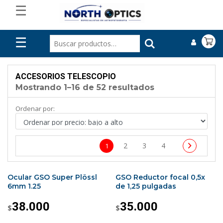
☰
☰
ACCESORIOS TELESCOPIO
Mostrando 1–16 de 52 resultados
Ordenar por:
2
3
4
1
Ocular GSO Super Plössl
GSO Reductor focal 0,5x
6mm 1.25
de 1,25 pulgadas
38.000
35.000
$
$