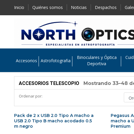
Inicio
Quiénes somos
Noticias
Despachos
Gale
Binoculares y Óptica
Cuid
Accesorios
Astrofotografia
Deportiva
ACCESORIOS TELESCOPIO
Mostrando 33–48 de
Ordenar por:
Pack de 2 x USB 2.0 Tipo A macho a
Pegasus A
USB 2.0 Tipo B macho acodado 0.5
macho a U
m negro
Premium