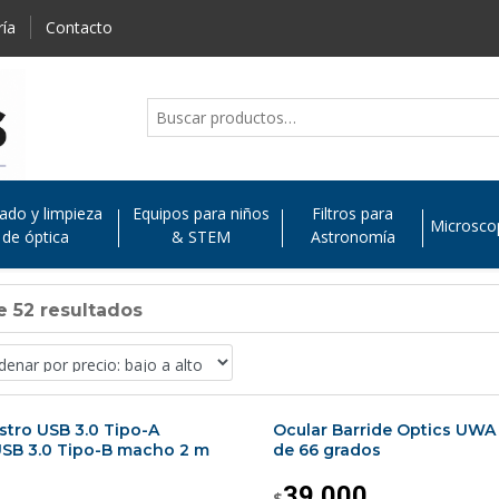
ría
Contacto
ado y limpieza
Equipos para niños
Filtros para
Microsco
de óptica
& STEM
Astronomía
 52 resultados
stro USB 3.0 Tipo-A
Ocular Barride Optics UW
SB 3.0 Tipo-B macho 2 m
de 66 grados
39.000
$