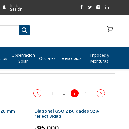
Iniciar
Sesión
Observación
Trípodes y
pios
Oculares
Telescopios
Solar
Monturas
1
2
4
3
A 20 mm
Diagonal GSO 2 pulgadas 92%
reflectividad
95.000
$