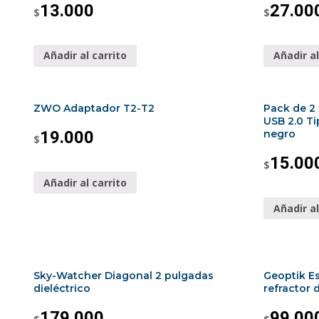
13.000
27.00
$
$
Añadir al carrito
Añadir al
ZWO Adaptador T2-T2
Pack de 2
USB 2.0 T
19.000
negro
$
15.00
$
Añadir al carrito
Añadir al
Sky-Watcher Diagonal 2 pulgadas
Geoptik E
dieléctrico
refractor
179.000
99.00