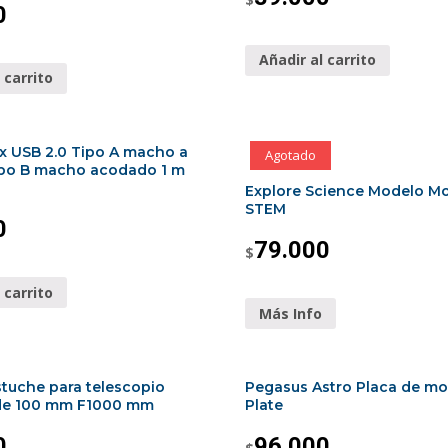
0
Añadir al carrito
 carrito
 x USB 2.0 Tipo A macho a
Agotado
ipo B macho acodado 1 m
Explore Science Modelo Mo
STEM
0
79.000
$
 carrito
Más Info
stuche para telescopio
Pegasus Astro Placa de mo
 de 100 mm F1000 mm
Plate
0
96.000