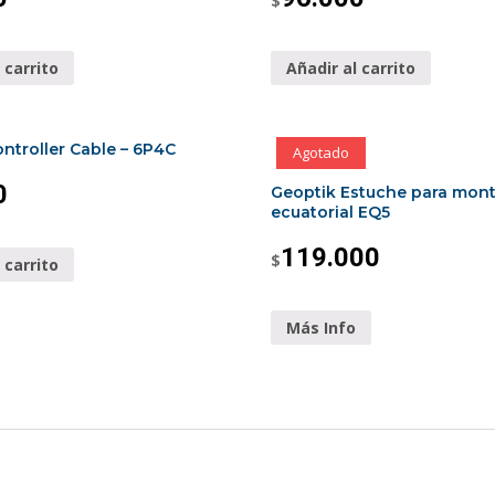
$
 carrito
Añadir al carrito
ntroller Cable – 6P4C
Agotado
0
Geoptik Estuche para mont
ecuatorial EQ5
119.000
$
 carrito
Más Info