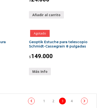
$
Añadir al carrito
Agotado
ura
Geoptik Estuche para telescopio
Schmidt-Cassegrain 8 pulgadas
149.000
$
Más Info
1
2
3
4