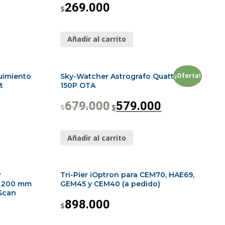
269.000
$
Añadir al carrito
¡Oferta!
uimiento
Sky-Watcher Astrografo Quattro
t
150P OTA
679.000
579.000
$
$
Añadir al carrito
P
Tri-Pier iOptron para CEM70, HAE69,
e 200 mm
GEM45 y CEM40 (a pedido)
Scan
898.000
$