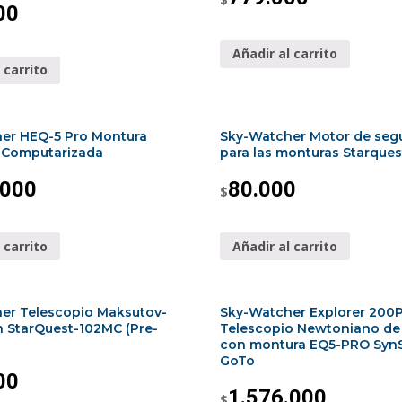
00
Añadir al carrito
 carrito
er HEQ-5 Pro Montura
Sky-Watcher Motor de seg
l Computarizada
para las monturas Starques
.000
80.000
$
 carrito
Añadir al carrito
er Telescopio Maksutov-
Sky-Watcher Explorer 200
n StarQuest-102MC (Pre-
Telescopio Newtoniano d
con montura EQ5-PRO Syn
GoTo
00
1.576.000
$