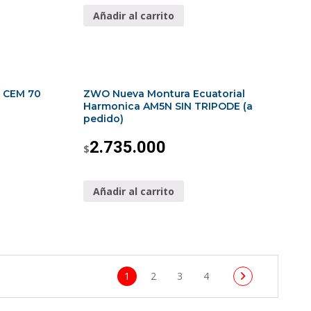
Añadir al carrito
n CEM 70
ZWO Nueva Montura Ecuatorial
Harmonica AM5N SIN TRIPODE (a
pedido)
2.735.000
$
Añadir al carrito
1
2
3
4