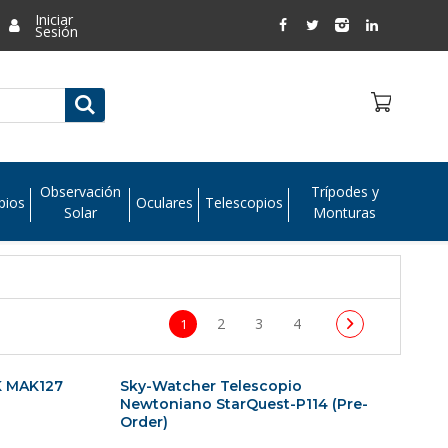
Iniciar
Sesión
Observación
Trípodes y
pios
Oculares
Telescopios
Solar
Monturas
2
3
4
1
K MAK127
Sky-Watcher Telescopio
Newtoniano StarQuest-P114 (Pre-
Order)