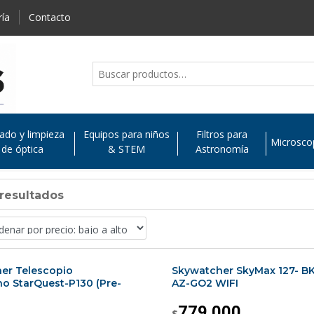
ría
Contacto
ado y limpieza
Equipos para niños
Filtros para
Microsco
de óptica
& STEM
Astronomía
 resultados
er Telescopio
Skywatcher SkyMax 127- B
o StarQuest-P130 (Pre-
AZ-GO2 WIFI
779.000
$