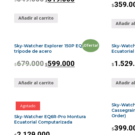
359.0
$
Añadir al carrito
Añadir al
¡Oferta!
Sky-Watcher Explorer 150P EQ3 con
Sky-Watch
trípode de acero
Ecuatoria
679.000
599.000
1.529
$
$
$
Añadir al carrito
Añadir al
Sky-Watch
Agotado
Cassegrai
Order)
Sky-Watcher EQ6R-Pro Montura
Ecuatorial Computarizada
399.0
$
2.129.000