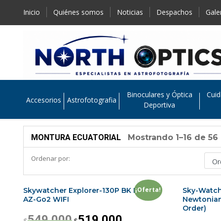
Inicio
Quiénes somos
Noticias
Despachos
Gale
Binoculares y Óptica
Cuid
Accesorios
Astrofotografia
Deportiva
MONTURA ECUATORIAL
Mostrando 1–16 de 56
Ordenar por:
¡Oferta!
Skywatcher Explorer-130P BK P13065
Sky-Watch
AZ-Go2 WIFI
Newtonian
Order)
549.000
519.000
$
$