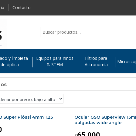
ría
Contacto
ado y limpieza
Equipos para niños
Filtros para
Microsco
de óptica
& STEM
Astronomía
dos
O Super Plössl 4mm 1.25
Ocular GSO SuperView 15m
pulgadas wide angle
0
65.000
$