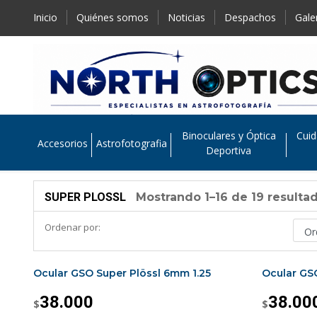
Inicio
Quiénes somos
Noticias
Despachos
Gale
Binoculares y Óptica
Cuid
Accesorios
Astrofotografia
Deportiva
SUPER PLOSSL
Mostrando 1–16 de 19 resulta
Ordenar por:
Ocular GSO Super Plössl 6mm 1.25
Ocular GS
38.000
38.00
$
$