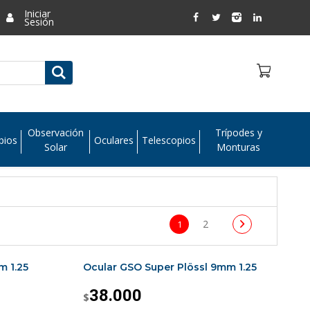
Iniciar
Sesión
Observación
Trípodes y
pios
Oculares
Telescopios
Solar
Monturas
2
1
m 1.25
Ocular GSO Super Plössl 9mm 1.25
38.000
$