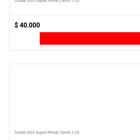
Ocular GSO Super Plössl 25mm 1.25
$
40.000
Ocular GSO Super Plössl 12mm 1.25