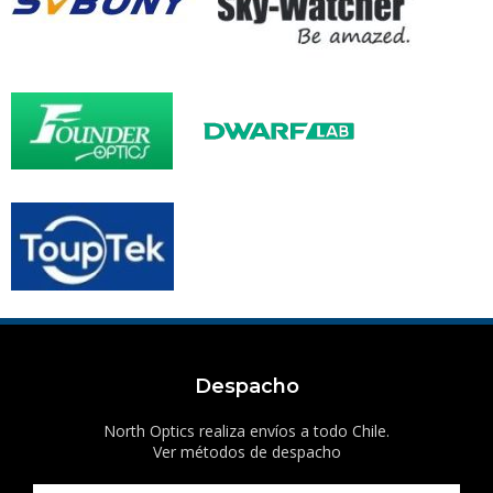
Despacho
North Optics realiza envíos a todo Chile.
Ver métodos de despacho