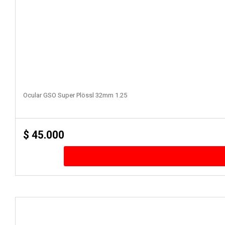
Ocular GSO Super Plössl 32mm 1.25
$
45.000