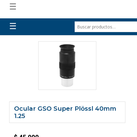
☰
☰
Ocular GSO Super Plössl 40mm
1.25